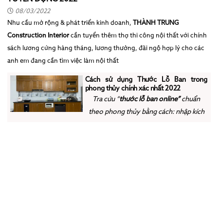
08/03/2022
Nhu cầu mở rộng & phát triển kinh doanh,
THÀNH TRUNG
Construction Interior
cần tuyển thêm thợ thi công nội thất với chính
sách lương cứng hàng tháng, lương thưởng, đãi ngộ hợp lý cho các
anh em đang cần tìm việc làm nội thất
Cách sử dụng Thước Lỗ Ban trong
phong thủy chính xác nhất 2022
Tra cứu
“
thước lỗ ban online”
chuẩn
theo phong thủy bằng cách: nhập kích
thước mong muốn vào ô trống phía
dưới để kiểm tra có vào
“
kích thước
đẹp”
hay không.