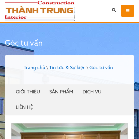
Góc tư vấn
Trang chủ
Tin tức & Sự kiện
Góc tư vấn
\
\
GIỚI THIỆU
SẢN PHẨM
DỊCH VỤ
LIÊN HỆ