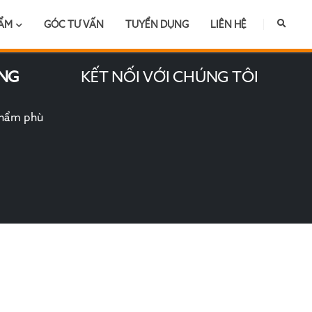
HẨM
GÓC TƯ VẤN
TUYỂN DỤNG
LIÊN HỆ
NG
KẾT NỐI VỚI CHÚNG TÔI
phẩm phù