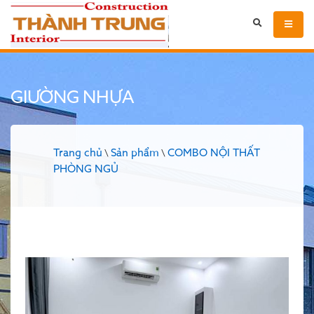
GIƯỜNG NHỰA
Trang chủ
Sản phẩm
COMBO NỘI THẤT
\
\
PHÒNG NGỦ