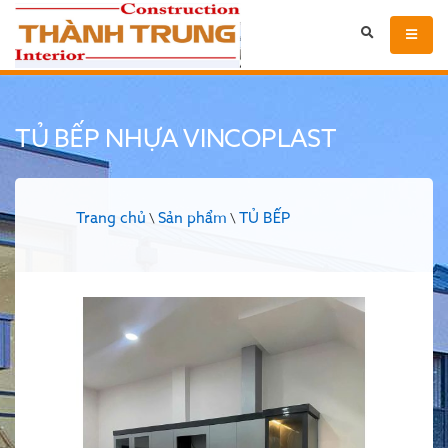
TỦ BẾP NHỰA VINCOPLAST
Trang chủ
Sản phẩm
TỦ BẾP
\
\