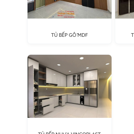
TỦ BẾP GỖ MDF
T