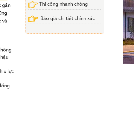
Thi công nhanh chóng
c gân
cứng
Báo giá chi tiết chính xác
c và
hông
 hậu
hịu lực
 đồng