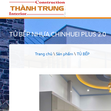
TỦ BẾP NHỰA CHINHUEI PLUS 2.0
Trang chủ
\
Sản phẩm
\
TỦ BẾP