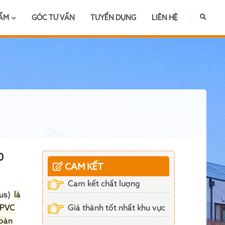
HẨM
GÓC TƯ VẤN
TUYỂN DỤNG
LIÊN HỆ
0
CAM KẾT
Cam kết chất lượng
lus)
là
Giá thành tốt nhất khu vực
 PVC
đoàn