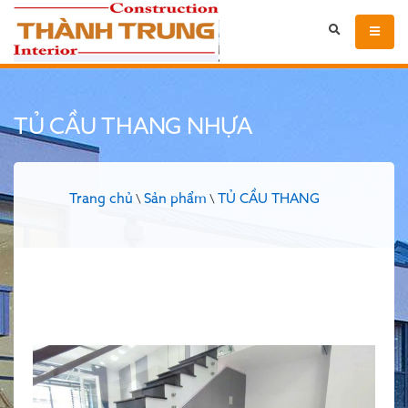
TỦ CẦU THANG NHỰA
Trang chủ
Sản phẩm
TỦ CẦU THANG
\
\